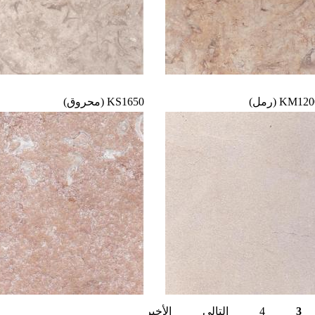
K
KS1650 (محروق)
الأخير
التالي
4