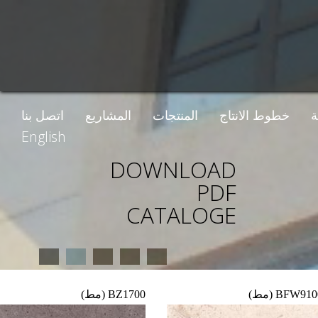
طوط الانتاج
المنتجات
المشاريع
اتصل بنا
English
DOWNLOAD
PDF
CATALOGE
1
2
3
4
5
BF
BZ1700 (مط)